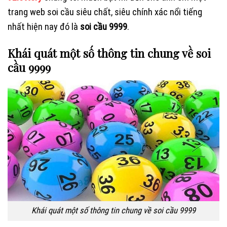
trang web soi cầu siêu chất, siêu chính xác nổi tiếng
nhất hiện nay đó là
soi cầu 9999
.
Khái quát một số thông tin chung về soi
cầu 9999
Khái quát một số thông tin chung về soi cầu 9999