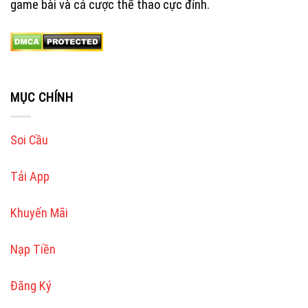
game bài và cá cược thể thao cực đỉnh.
MỤC CHÍNH
Soi Cầu
Tải App
Khuyến Mãi
Nạp Tiền
Đăng Ký