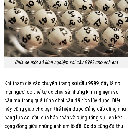
Chia sẻ một số kinh nghiệm soi cầu 9999 cho anh em
Khi tham gia vào chuyên trang
soi cầu 9999
, đây là nơi
mọi người có thể tự do chia sẻ những kinh nghiệm soi
cầu mà trong quá trình chơi cầu đã tích lũy được. Điều
này cũng giúp cho bạn thể hiện được đẳng cấp cũng như
năng lực soi cầu của bản thân và cũng tăng sự liên kết
cộng đồng giữa những anh em lô đề. Do đó cũng đã thu