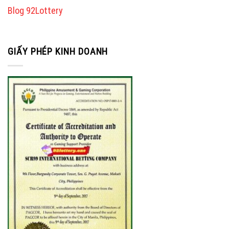
Blog 92Lottery
GIẤY PHÉP KINH DOANH