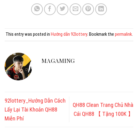
This entry was posted in
Hướng dẫn 92lottery
. Bookmark the
permalink
.
MAGAMING
92lottery_Hướng Dẫn Cách
QH88 Clean Trang Chủ Nhà
Lấy Lại Tài Khoản QH88
Cái QH88 【 Tặng 100K 】
Miễn Phí