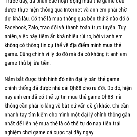
Trước đây, đa phần các hoạt động mua thẻ game đều
được thực hiện thông qua Internet và anh em phải chờ
đợi khá lâu. Có thể là mua thông qua bên thứ 3 nào đó ở
Facebook, Zalo, trao đổi và thanh toán trực tuyến. Tuy
nhiên, việc này tiềm ẩn khá nhiều rủi ro, bởi vì anh em
không có thông tin cụ thể về địa điểm mình mua thẻ
game. Cũng chính vì lý do đó mà đã có không ít anh em
game thủ bị lừa tiền.
Nắm bắt được tình hình đó nên đại lý bán thẻ game
chính thống đã được nhà cái Qh88 cho ra đời. Do đó, hiện
nay anh em đã có thể tự tin mua thẻ game Qh88 mà
không cần phải lo lắng về bất cứ vấn đề gì khác. Chỉ cần
nhanh tay tìm kiếm cho mình một đại lý chính thống gần
nhất để liên hệ mua thẻ là có thể tự do nạp tiền trải
nghiệm chơi game cá cược tại đây ngay.