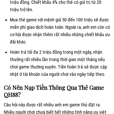
triệu đồng. Chiết khấu 4% cho thẻ có giá trị từ 20
triệu trở lên.
Mua thẻ game với mệnh giá 50 đến 100 triệu sẽ được
miễn phí giao dịch hoàn toàn. Ngoài ra, anh em còn có
cơ hội được nhận thêm rất nhiều những chiết khấu ưu
đãi khác.
Hoàn trả tối đa 2 triệu đồng trong một ngày, nhận
thưởng rất nhiều lần trong thời gian một tháng nếu
chơi game thường xuyên. Tiền hoàn trả sẽ được cập
nhật ở tài khoản của người chơi vào ngày tiếp theo.
Có Nên Nạp Tiền Thông Qua Thẻ Game
QH88?
Câu hỏi này được rất nhiều anh em game thủ đặt ra.
Nhiều người chơi chưa biết hết những tính năng ưu việt