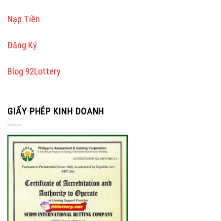
Nạp Tiền
Đăng Ký
Blog 92Lottery
GIẤY PHÉP KINH DOANH