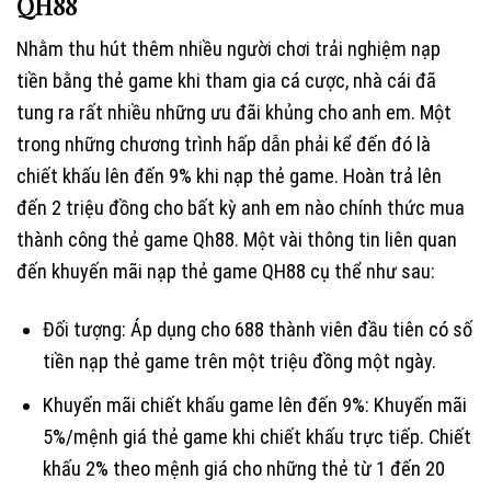
QH88
Nhằm thu hút thêm nhiều người chơi trải nghiệm nạp
tiền bằng thẻ game khi tham gia cá cược, nhà cái đã
tung ra rất nhiều những ưu đãi khủng cho anh em. Một
trong những chương trình hấp dẫn phải kể đến đó là
chiết khấu lên đến 9% khi nạp thẻ game. Hoàn trả lên
đến 2 triệu đồng cho bất kỳ anh em nào chính thức mua
thành công thẻ game Qh88. Một vài thông tin liên quan
đến khuyến mãi nạp thẻ game QH88 cụ thể như sau:
Đối tượng: Áp dụng cho 688 thành viên đầu tiên có số
tiền nạp thẻ game trên một triệu đồng một ngày.
Khuyến mãi chiết khấu game lên đến 9%: Khuyến mãi
5%/mệnh giá thẻ game khi chiết khấu trực tiếp. Chiết
khấu 2% theo mệnh giá cho những thẻ từ 1 đến 20